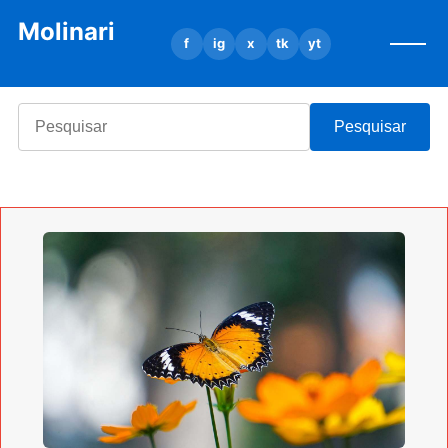
Molinari
f
ig
x
tk
yt
Pesquisar