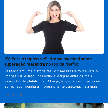
“Fé Para o Impossível”: drama nacional sobre
superação real entra no top da Netflix
Baseado em uma história real, o filme brasileiro “Fé Para o
Impossível” estreou na Netflix e já figura entre os mais
assistidos da plataforma. O longa, lançado nos cinemas em
20.fev, acompanha a impressionante trajetória…
leia mais
29/05/2025