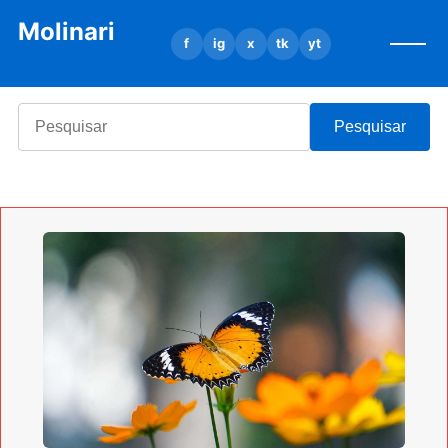
Molinari
f
ig
x
tk
yt
Pesquisar