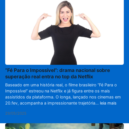
“Fé Para o Impossível”: drama nacional sobre
superação real entra no top da Netflix
Baseado em uma história real, o filme brasileiro “Fé Para o
Impossível” estreou na Netflix e já figura entre os mais
assistidos da plataforma. O longa, lançado nos cinemas em
20.fev, acompanha a impressionante trajetória…
leia mais
29/05/2025