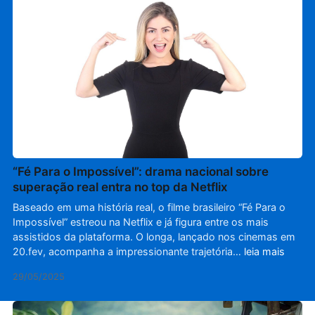
“Fé Para o Impossível”: drama nacional sobre
superação real entra no top da Netflix
Baseado em uma história real, o filme brasileiro “Fé Para o
Impossível” estreou na Netflix e já figura entre os mais
assistidos da plataforma. O longa, lançado nos cinemas em
20.fev, acompanha a impressionante trajetória…
leia mais
29/05/2025