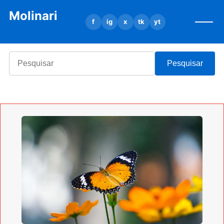
Molinari
f
ig
x
tk
yt
Pesquisar