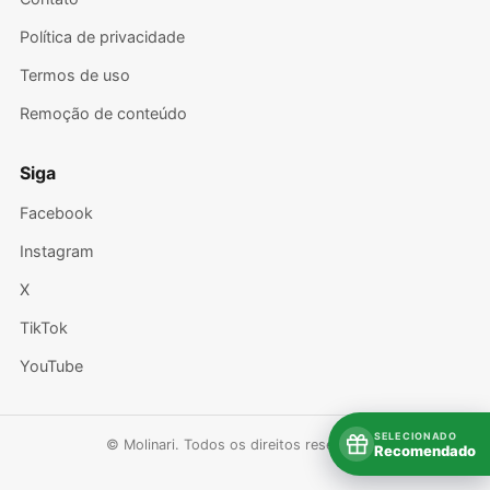
Política de privacidade
Termos de uso
Remoção de conteúdo
Siga
Facebook
Instagram
X
TikTok
YouTube
SELECIONADO
© Molinari. Todos os direitos reservados.
Recomendado