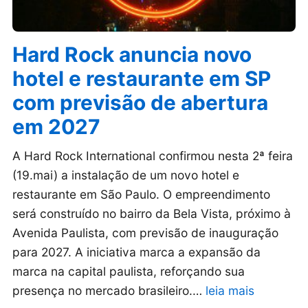
Hard Rock anuncia novo
hotel e restaurante em SP
com previsão de abertura
em 2027
A Hard Rock International confirmou nesta 2ª feira
(19.mai) a instalação de um novo hotel e
restaurante em São Paulo. O empreendimento
será construído no bairro da Bela Vista, próximo à
Avenida Paulista, com previsão de inauguração
para 2027. A iniciativa marca a expansão da
marca na capital paulista, reforçando sua
presença no mercado brasileiro.…
leia mais