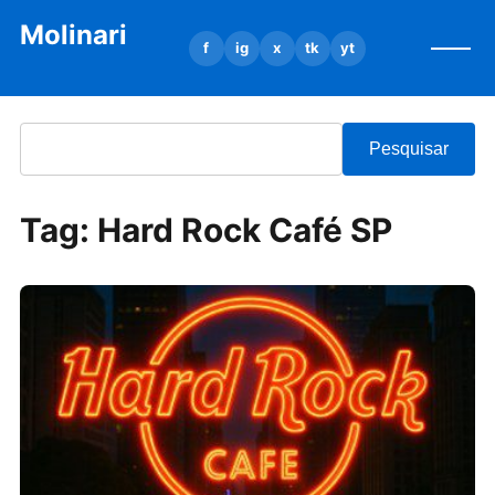
Molinari
f
ig
x
tk
yt
Pesquisa
Pesquisar
Tag:
Hard Rock Café SP