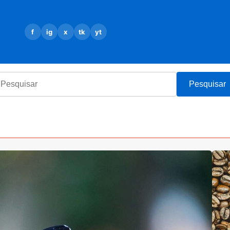
f
ig
x
tk
yt
Pesquisar