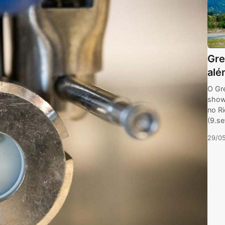
Gre
alé
O Gr
show
no Ri
(9.se
29/0