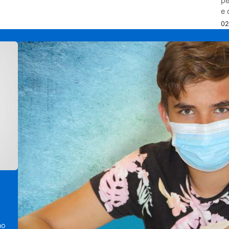
pe
e 
02
no