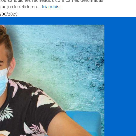
los sanduíches recheados com carnes defumadas
queijo derretido no…
leia mais
/06/2025