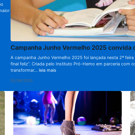
ão
maior
Campanha Junho Vermelho 2025 convida o pú
A campanha Junho Vermelho 2025 foi lançada nesta 2ª feira (
final feliz”. Criada pelo Instituto Pró-Hemo em parceria co
transformar…
leia mais
02/06/2025