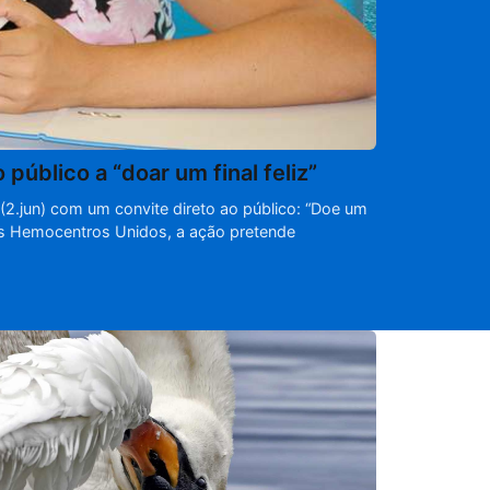
blico a “doar um final feliz”
2.jun) com um convite direto ao público: “Doe um
m os Hemocentros Unidos, a ação pretende