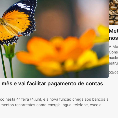
Met
nos
A Me
Const
nucle
estru
03/0
 mês e vai facilitar pagamento de contas
ico nesta 4ª feira (4.jun), e a nova função chega aos bancos a
agamentos recorrentes como energia, água, telefone, escola,…