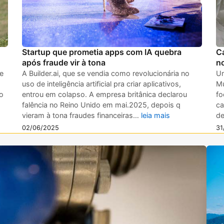
Startup que prometia apps com IA quebra
C
após fraude vir à tona
no
A Builder.ai, que se vendia como revolucionária no
 e
Um
uso de inteligência artificial pra criar aplicativos,
Mu
entrou em colapso. A empresa britânica declarou
ro
fo
falência no Reino Unido em mai.2025, depois q
ca
vieram à tona fraudes financeiras…
leia mais
de
02/06/2025
31