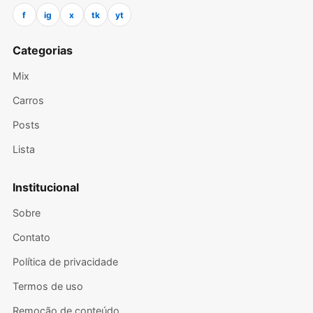
f
ig
x
tk
yt
Categorias
Mix
Carros
Posts
Lista
Institucional
Sobre
Contato
Política de privacidade
Termos de uso
Remoção de conteúdo