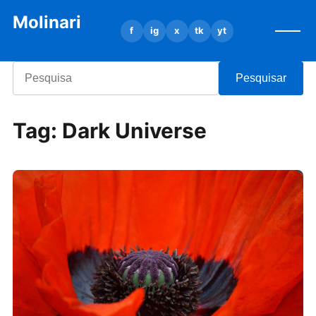
Molinari
f
ig
x
tk
yt
Pesquisa
Pesquisar
Tag:
Dark Universe