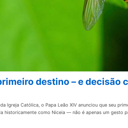
rimeiro destino – e decisão 
da Igreja Católica, o Papa Leão XIV anunciou que seu pri
ida historicamente como Niceia — não é apenas um gesto p