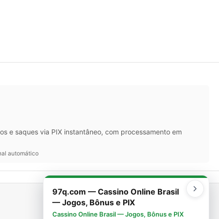
itos e saques via PIX instantâneo, com processamento em
nal automático
97q.com — Cassino Online Brasil
— Jogos, Bônus e PIX
Siga
Cassino Online Brasil — Jogos, Bônus e PIX