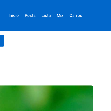
Início
Posts
Lista
Mix
Carros