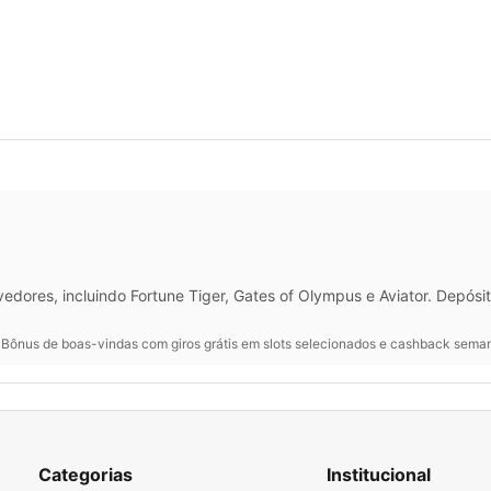
dores, incluindo Fortune Tiger, Gates of Olympus e Aviator. Depós
Bônus de boas-vindas com giros grátis em slots selecionados e cashback sema
Categorias
Institucional