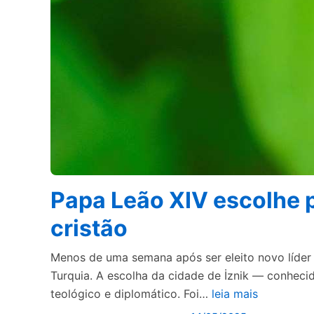
Papa Leão XIV escolhe p
cristão
Menos de uma semana após ser eleito novo líder 
Turquia. A escolha da cidade de İznik — conhec
teológico e diplomático. Foi…
leia mais