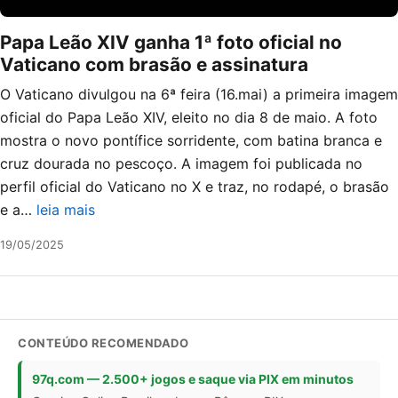
Papa Leão XIV ganha 1ª foto oficial no
Vaticano com brasão e assinatura
O Vaticano divulgou na 6ª feira (16.mai) a primeira imagem
oficial do Papa Leão XIV, eleito no dia 8 de maio. A foto
mostra o novo pontífice sorridente, com batina branca e
cruz dourada no pescoço. A imagem foi publicada no
perfil oficial do Vaticano no X e traz, no rodapé, o brasão
e a…
leia mais
19/05/2025
CONTEÚDO RECOMENDADO
97q.com — 2.500+ jogos e saque via PIX em minutos