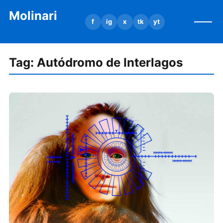
Molinari
f
ig
x
tk
yt
Tag:
Autódromo de Interlagos