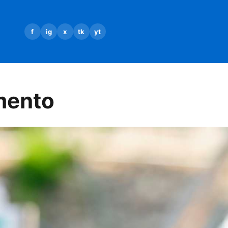
f
ig
x
tk
yt
mento