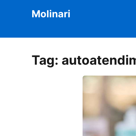
Molinari
Tag:
autoatendi