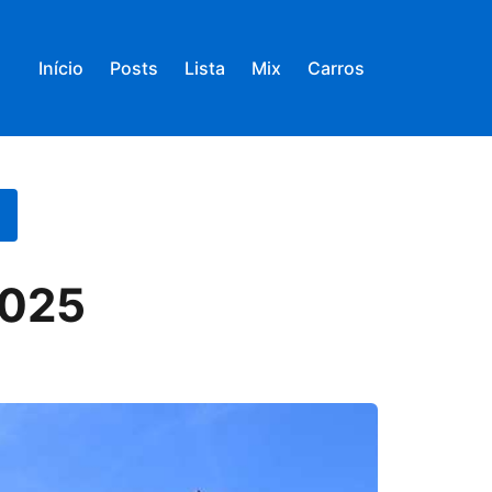
Início
Posts
Lista
Mix
Carros
2025