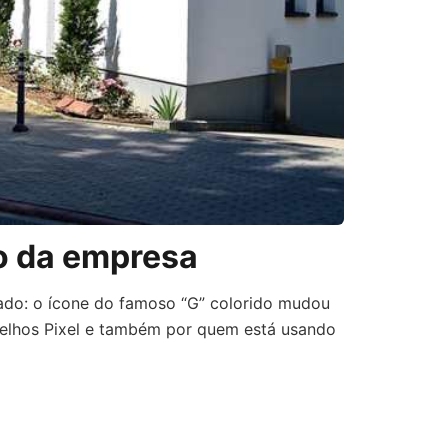
ro da empresa
tado: o ícone do famoso “G” colorido mudou
arelhos Pixel e também por quem está usando