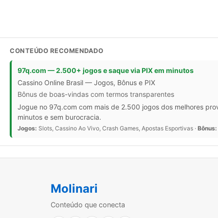
CONTEÚDO RECOMENDADO
97q.com — 2.500+ jogos e saque via PIX em minutos
Cassino Online Brasil — Jogos, Bônus e PIX
Bônus de boas-vindas com termos transparentes
Jogue no 97q.com com mais de 2.500 jogos dos melhores prove
minutos e sem burocracia.
Jogos:
Slots, Cassino Ao Vivo, Crash Games, Apostas Esportivas ·
Bônus:
Molinari
Conteúdo que conecta