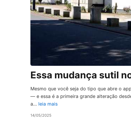
Essa mudança sutil no
Mesmo que você seja do tipo que abre o app
— e essa é a primeira grande alteração desd
a…
leia mais
14/05/2025