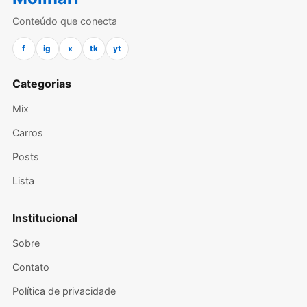
Conteúdo que conecta
f
ig
x
tk
yt
Categorias
Mix
Carros
Posts
Lista
Institucional
Sobre
Contato
Política de privacidade