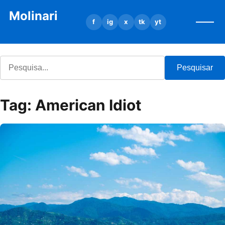
Molinari
f
ig
x
tk
yt
Pesquisa
Pesquisar
Tag:
American Idiot