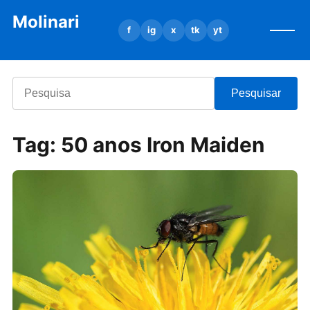
Molinari
f
ig
x
tk
yt
Pesquisa
Pesquisar
Tag:
50 anos Iron Maiden