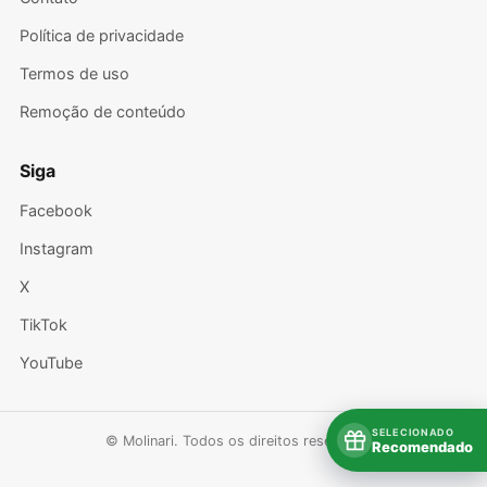
Política de privacidade
Termos de uso
Remoção de conteúdo
Siga
Facebook
Instagram
X
TikTok
YouTube
SELECIONADO
© Molinari. Todos os direitos reservados.
Recomendado