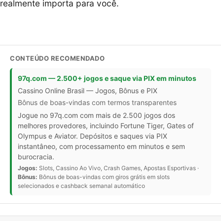
realmente importa para você.
CONTEÚDO RECOMENDADO
97q.com — 2.500+ jogos e saque via PIX em minutos
Cassino Online Brasil — Jogos, Bônus e PIX
Bônus de boas-vindas com termos transparentes
Jogue no 97q.com com mais de 2.500 jogos dos
melhores provedores, incluindo Fortune Tiger, Gates of
Olympus e Aviator. Depósitos e saques via PIX
instantâneo, com processamento em minutos e sem
burocracia.
Jogos:
Slots, Cassino Ao Vivo, Crash Games, Apostas Esportivas ·
Bônus:
Bônus de boas-vindas com giros grátis em slots
selecionados e cashback semanal automático