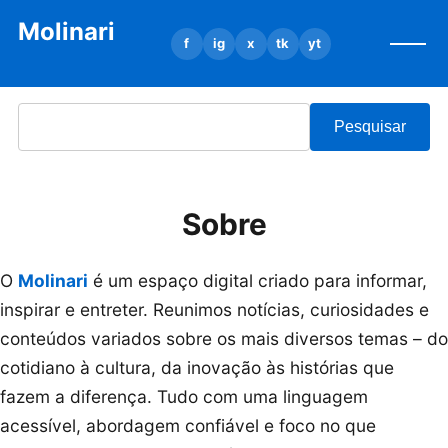
Molinari
f
ig
x
tk
yt
Pesquisar
Sobre
O
Molinari
é um espaço digital criado para informar,
inspirar e entreter. Reunimos notícias, curiosidades e
conteúdos variados sobre os mais diversos temas – do
cotidiano à cultura, da inovação às histórias que
fazem a diferença. Tudo com uma linguagem
acessível, abordagem confiável e foco no que