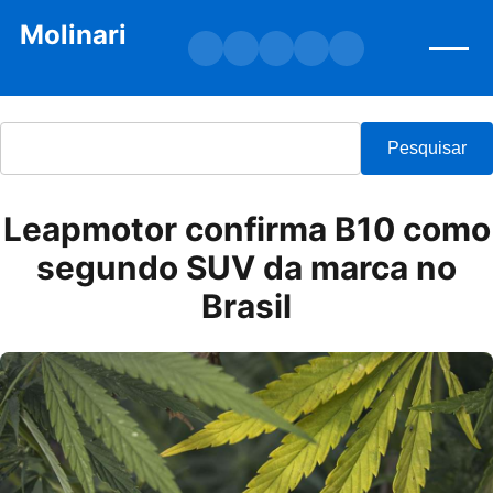
Molinari
Facebook
Instagram
X
TikTok
YouTube
Pesquisa
Pesquisar
Leapmotor confirma B10 como
segundo SUV da marca no
Brasil