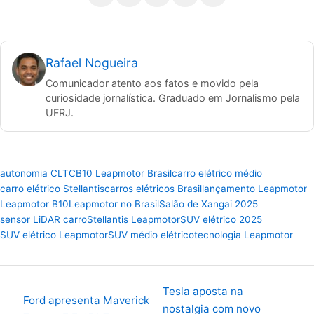
Facebook
Instagram
X
TikTok
YouTube
Rafael Nogueira
Comunicador atento aos fatos e movido pela
curiosidade jornalística. Graduado em Jornalismo pela
UFRJ.
autonomia CLTC
B10 Leapmotor Brasil
carro elétrico médio
carro elétrico Stellantis
carros elétricos Brasil
lançamento Leapmotor
Leapmotor B10
Leapmotor no Brasil
Salão de Xangai 2025
sensor LiDAR carro
Stellantis Leapmotor
SUV elétrico 2025
SUV elétrico Leapmotor
SUV médio elétrico
tecnologia Leapmotor
Tesla aposta na
Ford apresenta Maverick
nostalgia com novo