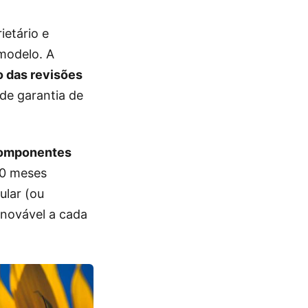
ietário e
modelo. A
o das revisões
 de garantia de
 componentes
 60 meses
ular (ou
enovável a cada