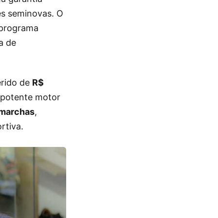
es seminovas. O
 programa
a de
erido de
R$
potente motor
 marchas
,
rtiva.