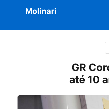
Molinari
P
GR Coro
até 10 