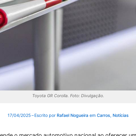
Toyota GR Corolla. Foto: Divulgação.
17/04/2025
–
Escrito por
Rafael Nogueira
em
Carros
,
Notícias
eende o mercado automotivo nacional ao oferecer um