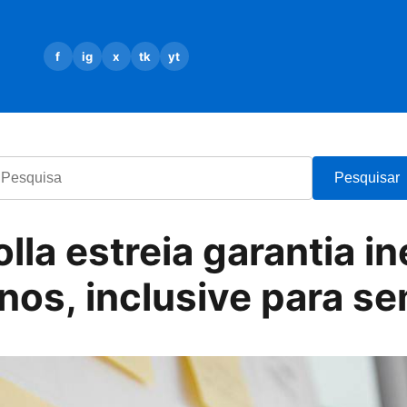
f
ig
x
tk
yt
esquisa
Pesquisar
lla estreia garantia in
anos, inclusive para s