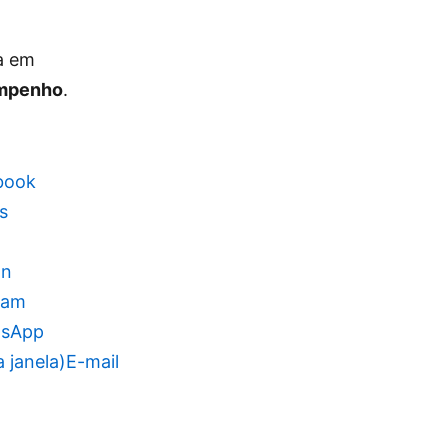
ia em
empenho
.
book
s
In
ram
sApp
 janela)
E-mail