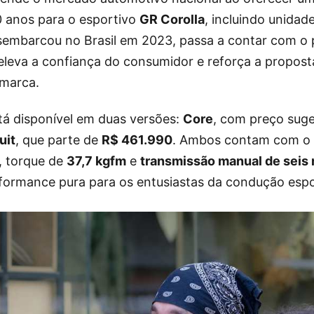
10 anos para o esportivo
GR Corolla
, incluindo unidad
sembarcou no Brasil em 2023, passa a contar com o
 eleva a confiança do consumidor e reforça a propost
 marca.
tá disponível em duas versões:
Core
, com preço sug
uit
, que parte de
R$ 461.990
. Ambos contam com o 
, torque de
37,7 kgfm
e
transmissão manual de seis
ormance pura para os entusiastas da condução espo