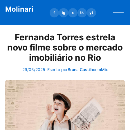
Molinari
f
ig
x
tk
yt
Fernanda Torres estrela
novo filme sobre o mercado
imobiliário no Rio
29/05/2025
–
Escrito por
Bruna Castilho
em
Mix