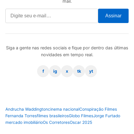
mail.
Assinar
Siga a gente nas redes sociais e fique por dentro das últimas
novidades em tempo real.
f
ig
x
tk
yt
Andrucha Waddington
cinema nacional
Conspiração Filmes
Fernanda Torres
filmes brasileiros
Globo Filmes
Jorge Furtado
mercado imobiliário
Os Corretores
Oscar 2025