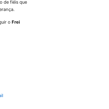
o de fiéis que
erança.
uir o
Frei
il