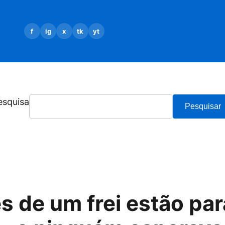
f
ig
x
tk
yt
esquisa
Pesquisar
es de um frei estão pa