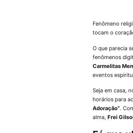
Fenômeno relig
tocam o coraçã
O que parecia s
fenômenos digita
Carmelitas Men
eventos espirit
Seja em casa, n
horários para
Adoração”
. Co
alma,
Frei Gils