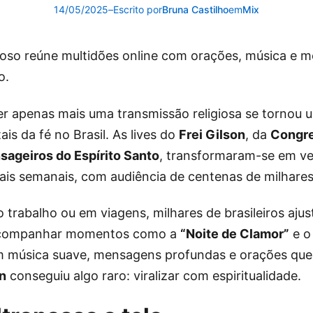
14/05/2025
–
Escrito por
Bruna Castilho
em
Mix
ioso reúne multidões online com orações, música e 
o.
er apenas mais uma transmissão religiosa se tornou 
is da fé no Brasil. As lives do
Frei Gilson
, da
Congr
sageiros do Espírito Santo
, transformaram-se em ve
uais semanais, com audiência de centenas de milhare
o trabalho ou em viagens, milhares de brasileiros aju
 acompanhar momentos como a
“Noite de Clamor”
e 
m música suave, mensagens profundas e orações qu
on
conseguiu algo raro: viralizar com espiritualidade.