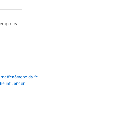
tempo real.
ernet
fenômeno da fé
re influencer