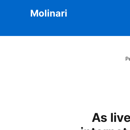
Molinari
P
As liv