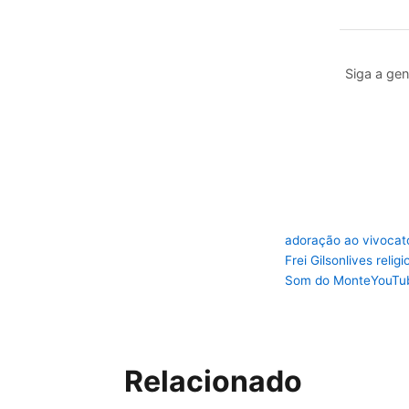
Siga a gen
adoração ao vivo
cat
Frei Gilson
lives relig
Som do Monte
YouTub
Relacionado