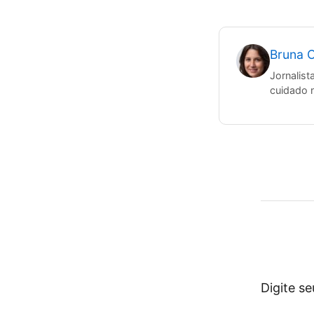
Bruna C
Jornalist
cuidado 
Digite s