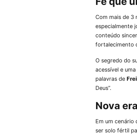
Fé que u
Com mais de 3 mi
especialmente j
conteúdo sincero
fortalecimento d
O segredo do s
acessível e uma
palavras de
Fre
Deus”.
Nova era
Em um cenário d
ser solo fértil 