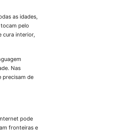
todas as idades,
, tocam pelo
 cura interior,
inguagem
dade. Nas
ue precisam de
internet pode
ram fronteiras e