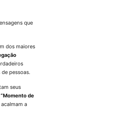
mensagens que
um dos maiores
egação
rdadeiros
s de pessoas.
stam seus
o
“Momento de
e acalmam a