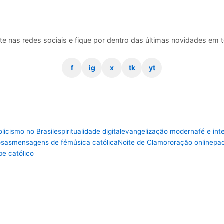
te nas redes sociais e fique por dentro das últimas novidades em 
f
ig
x
tk
yt
olicismo no Brasil
espiritualidade digital
evangelização moderna
fé e int
iosas
mensagens de fé
música católica
Noite de Clamor
oração online
pad
e católico