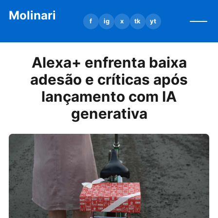
Molinari
f
ig
x
tk
yt
Alexa+ enfrenta baixa
adesão e críticas após
lançamento com IA
generativa