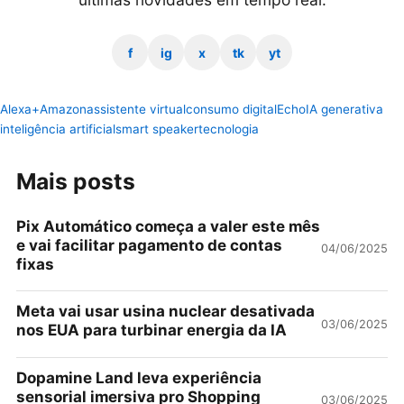
f
ig
x
tk
yt
Alexa+
Amazon
assistente virtual
consumo digital
Echo
IA generativa
inteligência artificial
smart speaker
tecnologia
Mais posts
Pix Automático começa a valer este mês
e vai facilitar pagamento de contas
04/06/2025
fixas
Meta vai usar usina nuclear desativada
03/06/2025
nos EUA para turbinar energia da IA
Dopamine Land leva experiência
sensorial imersiva pro Shopping
03/06/2025