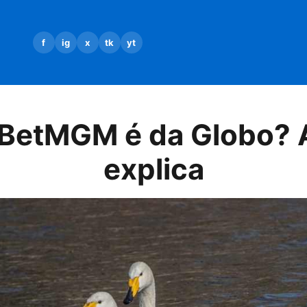
f
ig
x
tk
yt
, BetMGM é da Globo? 
explica