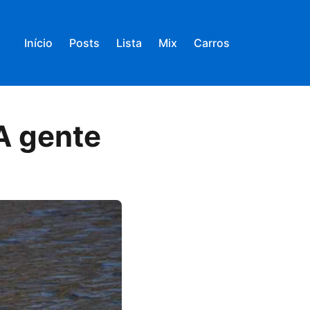
Início
Posts
Lista
Mix
Carros
A gente