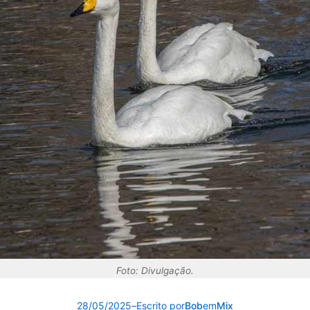
Foto: Divulgação.
28/05/2025
–
Escrito por
Bob
em
Mix