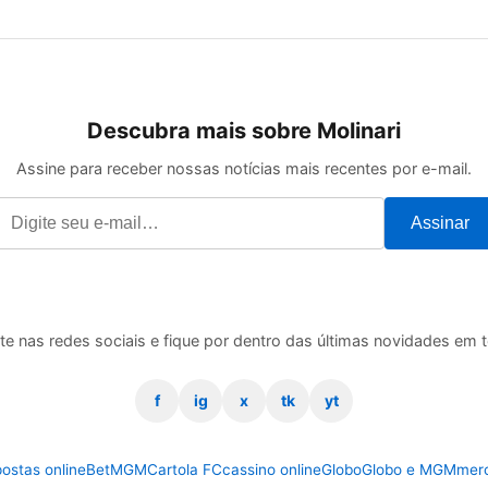
Descubra mais sobre Molinari
Assine para receber nossas notícias mais recentes por e-mail.
Assinar
te nas redes sociais e fique por dentro das últimas novidades em 
f
ig
x
tk
yt
ostas online
BetMGM
Cartola FC
cassino online
Globo
Globo e MGM
mer