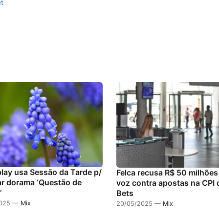
t
lay usa Sessão da Tarde p/
Felca recusa R$ 50 milhões 
ar dorama ‘Questão de
voz contra apostas na CPI 
’
Bets
2025 —
Mix
20/05/2025 —
Mix