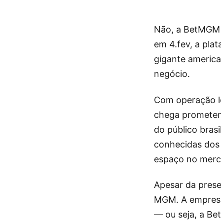
Não, a BetMGM 
em 4.fev, a pla
gigante america
negócio.
Com operação lo
chega prometen
do público bras
conhecidas dos 
espaço no merc
Apesar da pres
MGM. A empresa 
— ou seja, a Be