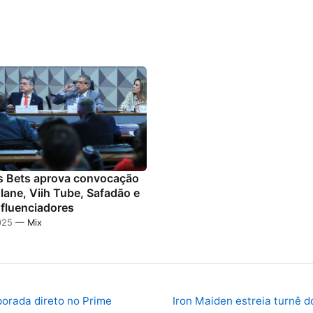
s Bets aprova convocação
lane, Viih Tube, Safadão e
nfluenciadores
2025 —
Mix
orada direto no Prime
Iron Maiden estreia turnê d