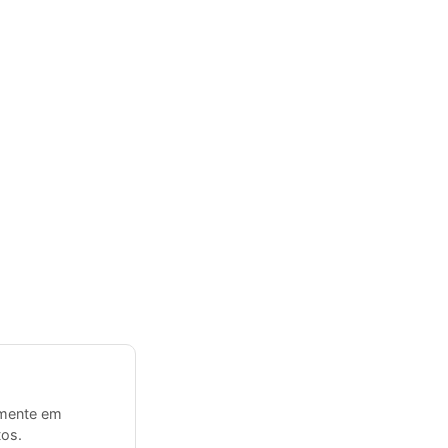
emente em
tos.