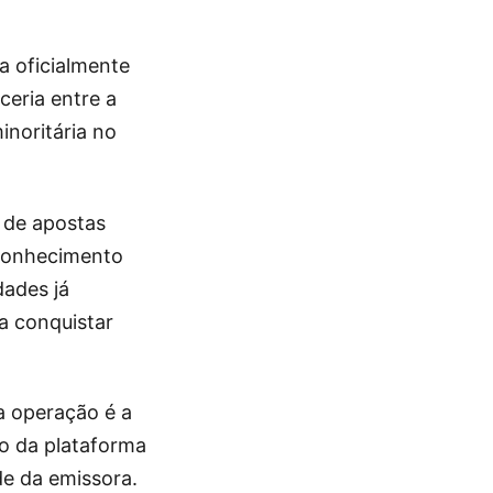
 oficialmente
eria entre a
noritária no
 de apostas
 conhecimento
dades já
a conquistar
 operação é a
to da plataforma
e da emissora.